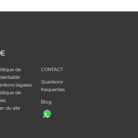
DE
litique de
CONTACT
dentialité
Questions
ntions légales
fréquentes
litique de
ies
Blog
an du site