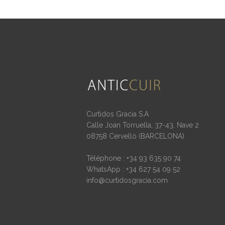
Curtidos Gracia S.A
Calle Joan Torruella, 37-43, Nave 2
08758 Cervelló (BARCELONA)
Téléphone : +34 93 635 90 74
WhatsApp : +34 627 54 09 52
info@curtidosgracia.com