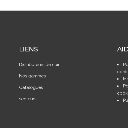
LIENS
AI
Distributeurs de cuir
Po
confi
Nos gammes
Me
Po
Catalogues
cook
secteurs
Pl