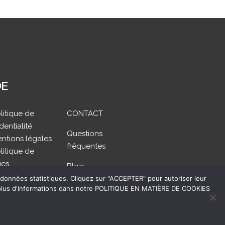
DE
litique de
CONTACT
dentialité
Questions
ntions légales
fréquentes
litique de
ies
Blog
an du site
 données statistiques. Cliquez sur "ACCEPTER" pour autoriser leur
rez plus d'informations dans notre POLITIQUE EN MATIÈRE DE COOKIES