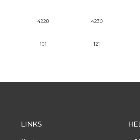
4228
4230
101
121
LINKS
HE