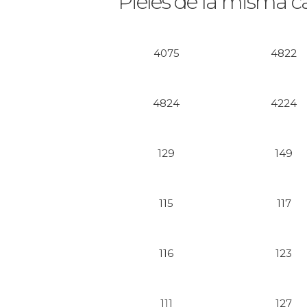
Pieles de la misma c
4075
4822
4824
4224
129
149
115
117
116
123
111
127