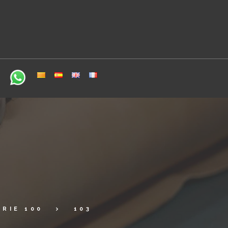
ERIE 100
103